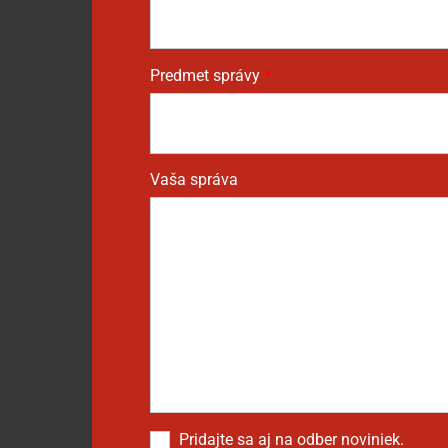
Predmet správy
*
Vaša správa
Pridajte sa aj na odber noviniek.