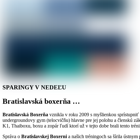
SPARINGY V NEDEĽU
Bratislavská boxerňa …
Bratislavská Boxerňa
vznikla v roku 2009 s myšlienkou sprístupniť 
undergroundovy gym (telocvičňu) hlavne pre jej polohu a členskú zák
K1, Thaiboxu, boxu a zopár ľudí ktorí už v tejto dobe brali tento tré
Správa o
Bratislavskej Boxerni
a našich tréningoch sa šírila ústny