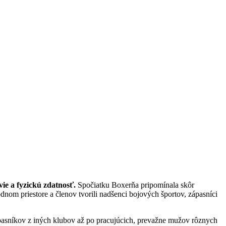
ie a fyzickú zdatnosť.
Spočiatku Boxerňa pripomínala skôr
nom priestore a členov tvorili nadšenci bojových športov, zápasníci
ápasníkov z iných klubov až po pracujúcich, prevažne mužov rôznych