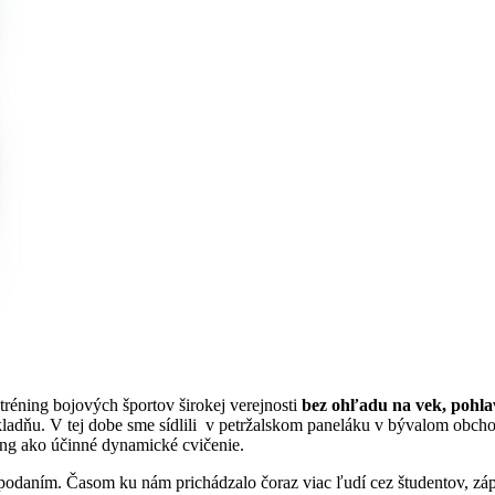
tréning bojových športov širokej verejnosti
bez ohľadu na vek, pohlav
ladňu. V tej dobe sme sídlili v petržalskom paneláku v bývalom obchod
ning ako účinné dynamické cvičenie.
m podaním. Časom ku nám prichádzalo čoraz viac ľudí cez študentov, z