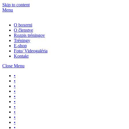
Skip to content
Menu
O boxerni
O členstve
Rozpis tréningov
Tréningy
E-shop
Foto/ Videogaléria
Kontakt
Close Menu
•
•
•
•
•
•
•
•
•
•
•