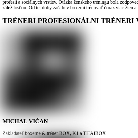
profesii a sociálnych vrstiev. Otázka ženského tréningu bola zodpoved
záležitosťou. Od tej doby začalo v boxerni trénovať čoraz viac žien a 
TRÉNERI
PROFESIONÁLNI TRÉNERI 
MICHAL VIČAN
Zakladateľ boxerne & tréner BOX, K1 a THAIBOX